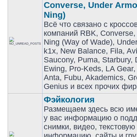
Converse, Under Armou
Ning)
Всё что связано с кроссо
компаний RBK, Converse, 
Ning (Way of Wade), Under
k1x, New Balance, Fila, Av
Saucony, Puma, Starbury, 
Ewing, Pro-Keds, LA Gear,
Anta, Fubu, Akademics, G
Genius и всех прочих фир
Фэйкология
Размещаем здесь всю и
у вас информацию о подд
снимки, видео, текстовую
информацию, сайты и гр