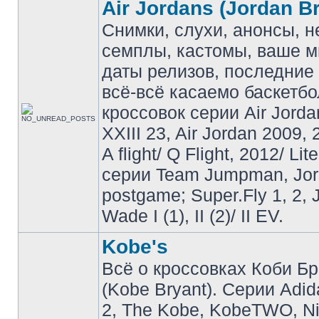
Air Jordans (Jordan B
Снимки, слухи, анонсы, 
семплы, кастомы, ваше м
даты релизов, последние 
всё-всё касаемо баскетб
кроссовок серии Air Jordan
XXIII 23, Air Jordan 2009, 
A flight/ Q Flight, 2012/ Lit
серии Team Jumpman, Jo
postgame; Super.Fly 1, 2, 
Wade I (1), II (2)/ II EV.
Kobe's
Всё о кроссовках Коби Б
(Kobe Bryant). Серии Adid
2, The Kobe, KobeTWO, N