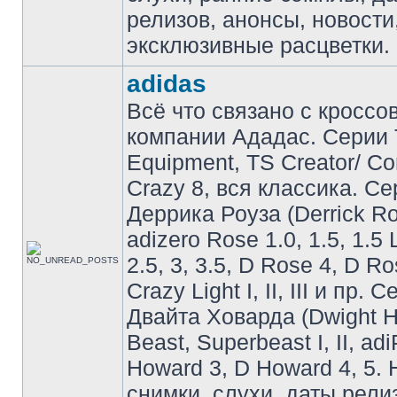
релизов, анонсы, новости
эксклюзивные расцветки.
adidas
Всё что связано с кроссо
компании Ададас. Серии 
Equipment, TS Creator/ C
Crazy 8, вся классика. С
Деррика Роуза (Derrick Ro
adizero Rose 1.0, 1.5, 1.5 
2.5, 3, 3.5, D Rose 4, D Ro
Crazy Light I, II, III и пр. 
Двайта Ховарда (Dwight H
Beast, Superbeast I, II, ad
Howard 3, D Howard 4, 5. 
снимки, слухи, даты рели