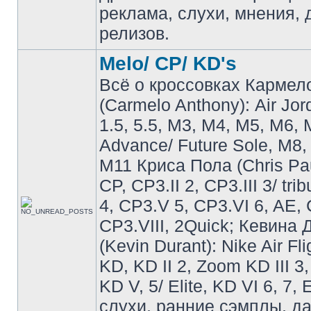
реклама, слухи, мнения, 
релизов.
Melo/ CP/ KD's
Всё о кроссовках Кармел
(Carmelo Anthony): Air Jo
1.5, 5.5, M3, M4, M5, M6, 
Advance/ Future Sole, M8,
M11 Криса Пола (Chris Pau
CP, CP3.II 2, CP3.III 3/ tri
4, CP3.V 5, CP3.VI 6, AE, 
CP3.VIII, 2Quick; Кевина
(Kevin Durant): Nike Air Fli
KD, KD II 2, Zoom KD III 3,
KD V, 5/ Elite, KD VI 6, 7, 
слухи, ранние сэмплы, д