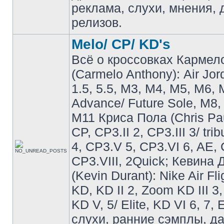
реклама, слухи, мнения, 
релизов.
Melo/ CP/ KD's
Всё о кроссовках Кармел
(Carmelo Anthony): Air Jo
1.5, 5.5, M3, M4, M5, M6, 
Advance/ Future Sole, M8,
M11 Криса Пола (Chris Pau
CP, CP3.II 2, CP3.III 3/ tri
4, CP3.V 5, CP3.VI 6, AE, 
CP3.VIII, 2Quick; Кевина
(Kevin Durant): Nike Air Fli
KD, KD II 2, Zoom KD III 3,
KD V, 5/ Elite, KD VI 6, 7, 
слухи, ранние сэмплы, д