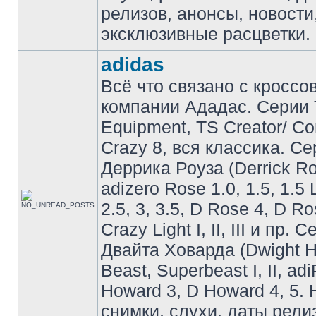
релизов, анонсы, новости
эксклюзивные расцветки.
adidas
Всё что связано с кроссо
компании Ададас. Серии 
Equipment, TS Creator/ C
Crazy 8, вся классика. С
Деррика Роуза (Derrick Ro
adizero Rose 1.0, 1.5, 1.5 
2.5, 3, 3.5, D Rose 4, D Ro
Crazy Light I, II, III и пр. 
Двайта Ховарда (Dwight H
Beast, Superbeast I, II, ad
Howard 3, D Howard 4, 5. 
снимки, слухи, даты рели