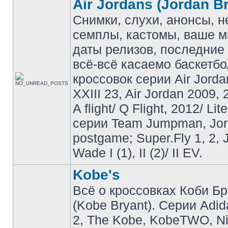
Air Jordans (Jordan B
Снимки, слухи, анонсы, 
семплы, кастомы, ваше м
даты релизов, последние 
всё-всё касаемо баскетб
кроссовок серии Air Jordan
XXIII 23, Air Jordan 2009, 
A flight/ Q Flight, 2012/ Lit
серии Team Jumpman, Jo
postgame; Super.Fly 1, 2, 
Wade I (1), II (2)/ II EV.
Kobe's
Всё о кроссовках Коби Б
(Kobe Bryant). Серии Adid
2, The Kobe, KobeTWO, N