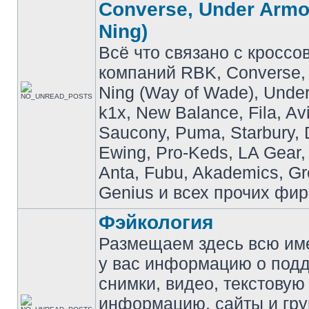
Converse, Under Armou
Ning)
Всё что связано с кроссо
компаний RBK, Converse, 
Ning (Way of Wade), Under
k1x, New Balance, Fila, Av
Saucony, Puma, Starbury, 
Ewing, Pro-Keds, LA Gear,
Anta, Fubu, Akademics, G
Genius и всех прочих фир
Фэйкология
Размещаем здесь всю и
у вас информацию о подд
снимки, видео, текстовую
информацию, сайты и гр