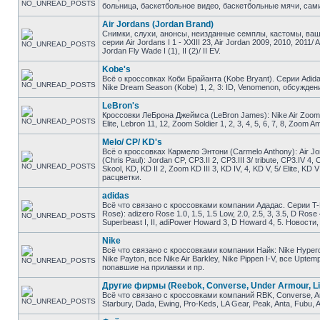
больница, баскетбольное видео, баскетбольные мячи, сами
Air Jordans (Jordan Brand)
Снимки, слухи, анонсы, неизданные семплы, кастомы, ваш
серии Air Jordans I 1 - XXIII 23, Air Jordan 2009, 2010, 2011/ 
Jordan Fly Wade I (1), II (2)/ II EV.
Kobe's
Всё о кроссовках Коби Брайанта (Kobe Bryant). Серии Adidas K
Nike Dream Season (Kobe) 1, 2, 3: ID, Venomenon, обсужден
LeBron's
Кроссовки ЛеБрона Джеймса (LeBron James): Nike Air Zoom Gene
Elite, Lebron 11, 12, Zoom Soldier 1, 2, 3, 4, 5, 6, 7, 8, Zo
Melo/ CP/ KD's
Всё о кроссовках Кармело Энтони (Carmelo Anthony): Air Jor
(Chris Paul): Jordan CP, CP3.II 2, CP3.III 3/ tribute, CP3.IV 4
Skool, KD, KD II 2, Zoom KD III 3, KD IV, 4, KD V, 5/ Elite, 
расцветки.
adidas
Всё что связано с кроссовками компании Ададас. Серии T-M
Rose): adizero Rose 1.0, 1.5, 1.5 Low, 2.0, 2.5, 3, 3.5, D Ros
Superbeast I, II, adiPower Howard 3, D Howard 4, 5. Новост
Nike
Всё что связано с кроссовками компании Найк: Nike Hyperdunk
Nike Payton, все Nike Air Barkley, Nike Pippen I-V, все Upt
попавшие на прилавки и пр.
Другие фирмы (Reebok, Converse, Under Armour, Li
Всё что связано с кроссовками компаний RBK, Converse, And1
Starbury, Dada, Ewing, Pro-Keds, LA Gear, Peak, Anta, Fubu