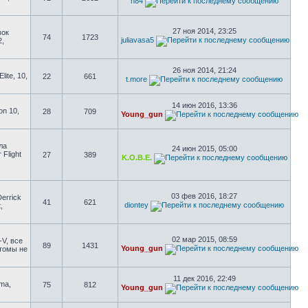
n84
27 ноя 2014, 23:25
вок
74
1723
juliavasa5
2,
26 ноя 2014, 21:24
ite, 10,
22
661
t.more
14 июн 2016, 13:36
on 10,
28
709
Young_gun
ла
24 июн 2015, 05:00
 Flight
27
389
K.O.B.E.
03 фев 2016, 18:27
errick
41
621
diontey
,
02 мар 2015, 08:59
-V, все
89
1431
Young_gun
стомы не
11 дек 2016, 22:49
uma,
75
812
Young_gun