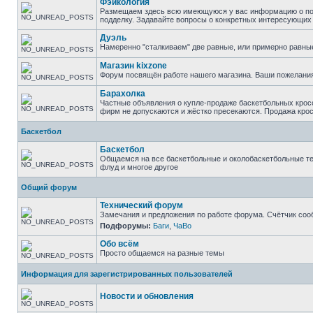
Фэйкология
Размещаем здесь всю имеющуюся у вас информацию о подд
подделку. Задавайте вопросы о конкретных интересующих в
Дуэль
Намеренно "сталкиваем" две равные, или примерно равны
Магазин kixzone
Форум посвящён работе нашего магазина. Ваши пожелания
Барахолка
Частные объявления о купле-продаже баскетбольных кросс
фирм не допускаются и жёстко пресекаются. Продажа крос
Баскетбол
Баскетбол
Общаемся на все баскетбольные и околобаскетбольные тем
флуд и многое другое
Общий форум
Технический форум
Замечания и предложения по работе форума. Счётчик соо
Подфорумы:
Баги
,
ЧаВо
Обо всём
Просто общаемся на разные темы
Информация для зарегистрированных пользователей
Новости и обновления