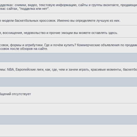
елках: снимки, видео, текстовую информацию, сайты и группы вконтакте, продающи
ас сайтах, "подделка или нет".
е модели баскетбольных кроссовок. Именно вы определяете лучшую из них.
, восхищения, недовольство и прочие эмоции вы можете оставлять здесь.
овок, формы и атрибутики. Где и почём купить? Коммерческие объявления по продаж
совок после обзоров на сайте.
ы: NBA, Европейские лиги, как, где, чем и зачем играть, красивые моменты, баскетб
бщений отсутствует