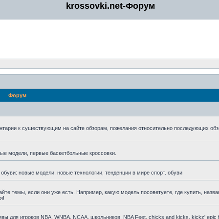
krossovki.net-Форум
Форум
нтарии к существующим на сайте обзорам, пожелания относительно последующих обз
мые модели, первые баскетбольные кроссовки.
 обуви: новые модели, новые технологии, тенденции в мире спорт. обуви
айте темы, если они уже есть. Например, какую модель посоветуете, где купить, назва
я!
для игроков NBA, WNBA, NCAA, школьников, NBA Feet, chicks and kicks, kickz' epic fa