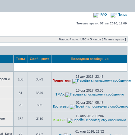
FAQ
Поиск
Текущее время: 07 авг 2026, 11:09
Часовой пояс: UTC + 5 часов [ Летнее время ]
Темы
Сообщения
Последнее сообщение
23 дек 2018, 23:48
оров и
160
3573
Young_gun
16 окт 2017, 03:36
81
3549
TMAX
02 окт 2014, 08:47
29
606
Костогрыз
12 апр 2017, 03:04
ние
152
3110
K.O.B.E.
01 май 2016, 21:32
il, Кикс
72
2602