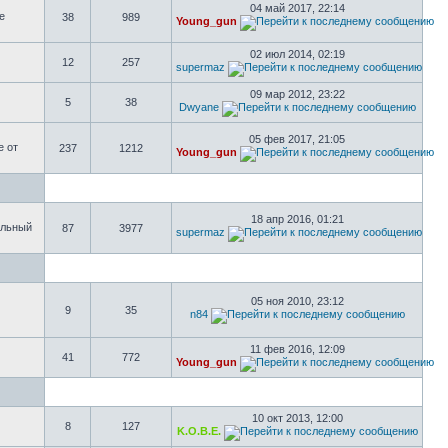
04 май 2017, 22:14
е
38
989
Young_gun
02 июл 2014, 02:19
12
257
supermaz
09 мар 2012, 23:22
5
38
Dwyane
05 фев 2017, 21:05
е от
237
1212
Young_gun
18 апр 2016, 01:21
ольный
87
3977
supermaz
05 ноя 2010, 23:12
9
35
n84
11 фев 2016, 12:09
41
772
Young_gun
10 окт 2013, 12:00
8
127
K.O.B.E.