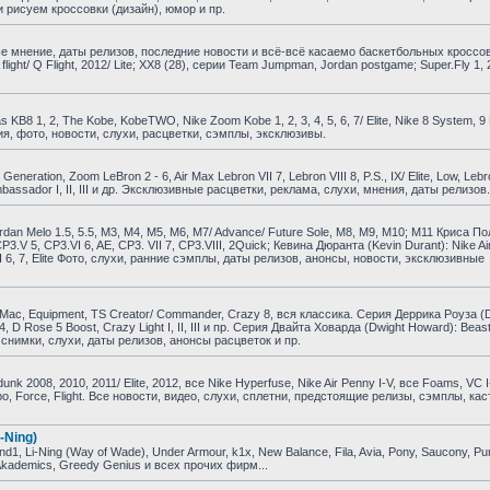
 рисуем кроссовки (дизайн), юмор и пр.
е мнение, даты релизов, последние новости и всё-всё касаемо баскетбольных кроссо
A flight/ Q Flight, 2012/ Lite; XX8 (28), серии Team Jumpman, Jordan postgame; Super.Fly 1, 
B8 1, 2, The Kobe, KobeTWO, Nike Zoom Kobe 1, 2, 3, 4, 5, 6, 7/ Elite, Nike 8 System, 9 El
ия, фото, новости, слухи, расцветки, сэмплы, эксклюзивы.
ration, Zoom LeBron 2 - 6, Air Max Lebron VII 7, Lebron VIII 8, P.S., IX/ Elite, Low, Lebr
om Ambassador I, II, III и др. Эксклюзивные расцветки, реклама, слухи, мнения, даты релизов.
dan Melo 1.5, 5.5, M3, M4, M5, M6, M7/ Advance/ Future Sole, M8, M9, M10; M11 Криса По
, CP3.V 5, CP3.VI 6, AE, CP3. VII 7, CP3.VIII, 2Quick; Кевина Дюранта (Kevin Durant): Nike Air
KD VI 6, 7, Elite Фото, слухи, ранние сэмплы, даты релизов, анонсы, новости, эксклюзивные
ac, Equipment, TS Creator/ Commander, Crazy 8, вся классика. Серия Деррика Роуза (D
e 4, D Rose 5 Boost, Crazy Light I, II, III и пр. Серия Двайта Ховарда (Dwight Howard): Beast
и, снимки, слухи, даты релизов, анонсы расцветок и пр.
 2008, 2010, 2011/ Elite, 2012, все Nike Hyperfuse, Nike Air Penny I-V, все Foams, VC I
empo, Force, Flight. Все новости, видео, слухи, сплетни, предстоящие релизы, сэмплы, ка
-Ning)
, Li-Ning (Way of Wade), Under Armour, k1x, New Balance, Fila, Avia, Pony, Saucony, P
, Akademics, Greedy Genius и всех прочих фирм...