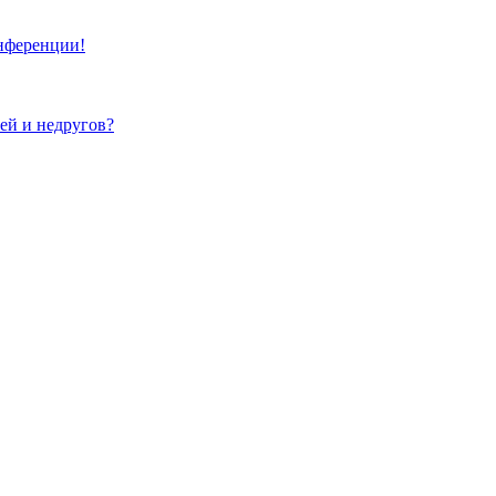
онференции!
зей и недругов?