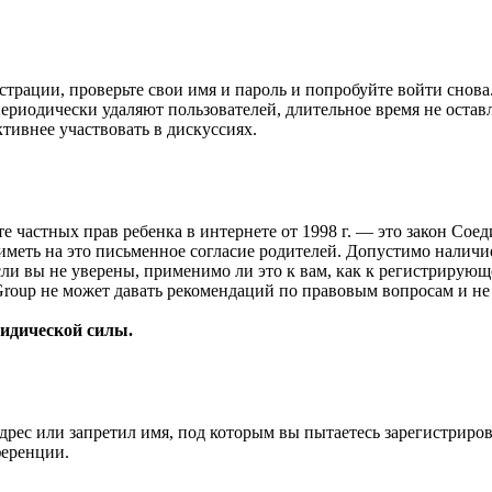
страции, проверьте свои имя и пароль и попробуйте войти снов
ериодически удаляют пользователей, длительное время не оста
ктивнее участвовать в дискуссиях.
ащите частных прав ребенка в интернете от 1998 г. — это закон С
меть на это письменное согласие родителей. Допустимо наличи
и вы не уверены, применимо ли это к вам, как к регистрирующ
Group не может давать рекомендаций по правовым вопросам и н
ридической силы.
рес или запретил имя, под которым вы пытаетесь зарегистриро
ференции.