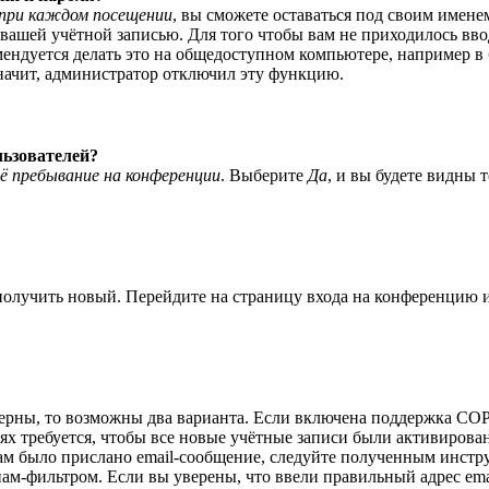
при каждом посещении
, вы сможете оставаться под своим имене
я вашей учётной записью. Для того чтобы вам не приходилось вв
ндуется делать это на общедоступном компьютере, например в б
значит, администратор отключил эту функцию.
льзователей?
ё пребывание на конференции
. Выберите
Да
, и вы будете видны 
 получить новый. Перейдите на страницу входа на конференцию
верны, то возможны два варианта. Если включена поддержка COPP
 требуется, чтобы все новые учётные записи были активирован
ам было прислано email-сообщение, следуйте полученным инстру
пам-фильтром. Если вы уверены, что ввели правильный адрес ema