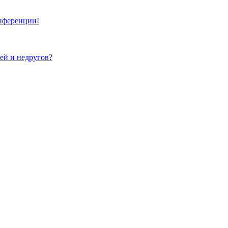
онференции!
зей и недругов?