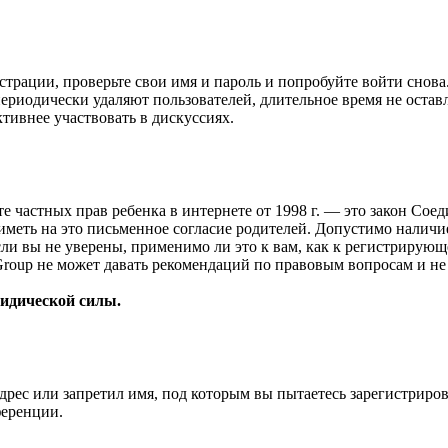
страции, проверьте свои имя и пароль и попробуйте войти снов
ериодически удаляют пользователей, длительное время не оста
ктивнее участвовать в дискуссиях.
ащите частных прав ребенка в интернете от 1998 г. — это закон С
меть на это письменное согласие родителей. Допустимо наличи
и вы не уверены, применимо ли это к вам, как к регистрирующ
Group не может давать рекомендаций по правовым вопросам и н
ридической силы.
рес или запретил имя, под которым вы пытаетесь зарегистриро
ференции.