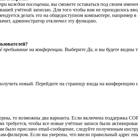
при каждом посещении
, вы сможете оставаться под своим имене
я вашей учётной записью. Для того чтобы вам не приходилось вв
ндуется делать это на общедоступном компьютере, например в б
значит, администратор отключил эту функцию.
льзователей?
ё пребывание на конференции
. Выберите
Да
, и вы будете видны 
 получить новый. Перейдите на страницу входа на конференцию
верны, то возможны два варианта. Если включена поддержка COPP
 требуется, чтобы все новые учётные записи были активирован
ам было прислано email-сообщение, следуйте полученным инстру
пам-фильтром. Если вы уверены, что ввели правильный адрес ema