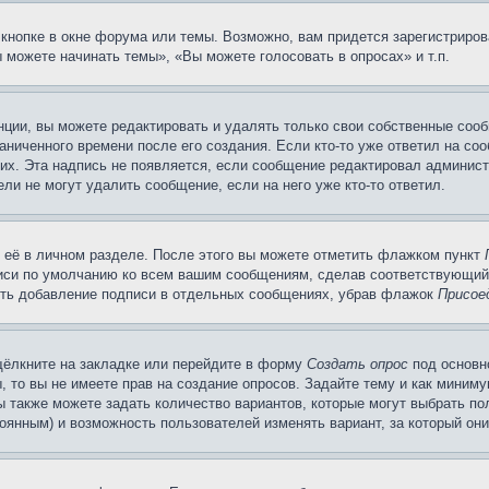
кнопке в окне форума или темы. Возможно, вам придется зарегистриров
 можете начинать темы», «Вы можете голосовать в опросах» и т.п.
ции, вы можете редактировать и удалять только свои собственные сооб
ниченного времени после его создания. Если кто-то уже ответил на со
них. Эта надпись не появляется, если сообщение редактировал админист
ли не могут удалить сообщение, если на него уже кто-то ответил.
 её в личном разделе. После этого вы можете отметить флажком пункт
писи по умолчанию ко всем вашим сообщениям, сделав соответствующий
нить добавление подписи в отдельных сообщениях, убрав флажок
Присое
щёлкните на закладке или перейдите в форму
Создать опрос
под основн
, то вы не имеете прав на создание опросов. Задайте тему и как миним
ы также можете задать количество вариантов, которые могут выбрать п
тоянным) и возможность пользователей изменять вариант, за который он