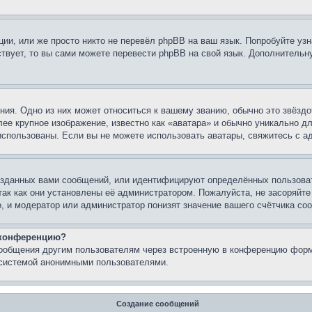
ии, или же просто никто не перевёл phpBB на ваш язык. Попробуйте узн
ествует, то вы сами можете перевести phpBB на свой язык. Дополнител
ия. Одно из них может относиться к вашему званию, обычно это звёздо
лее крупное изображение, известно как «аватара» и обычно уникально д
ь использованы. Если вы не можете использовать аватары, свяжитесь с
зданных вами сообщений, или идентифицируют определённых пользоват
так как они установлены её администратором. Пожалуйста, не засоряйт
, и модератор или администратор понизят значение вашего счётчика со
а конференцию?
сообщения другим пользователям через встроенную в конференцию форм
 системой анонимными пользователями.
Создание сообщений