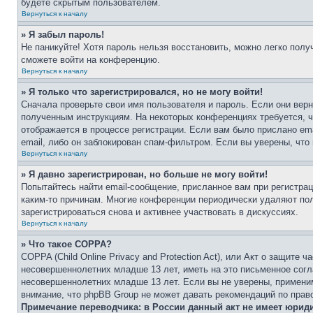
будете скрытым пользователем.
Вернуться к началу
» Я забыл пароль!
Не паникуйте! Хотя пароль нельзя восстановить, можно легко пол
сможете войти на конференцию.
Вернуться к началу
» Я только что зарегистрировался, но не могу войти!
Сначала проверьте свои имя пользователя и пароль. Если они верн
полученным инструкциям. На некоторых конференциях требуется, 
отображается в процессе регистрации. Если вам было прислано em
email, либо он заблокирован спам-фильтром. Если вы уверены, что
Вернуться к началу
» Я давно зарегистрирован, но больше не могу войти!
Попытайтесь найти email-сообщение, присланное вам при регистрац
каким-то причинам. Многие конференции периодически удаляют по
зарегистрироваться снова и активнее участвовать в дискуссиях.
Вернуться к началу
» Что такое COPPA?
COPPA (Child Online Privacy and Protection Act), или Акт о защите
несовершеннолетних младше 13 лет, иметь на это письменное согл
несовершеннолетних младше 13 лет. Если вы не уверены, применим
внимание, что phpBB Group не может давать рекомендаций по прав
Примечание переводчика: в России данный акт не имеет юрид