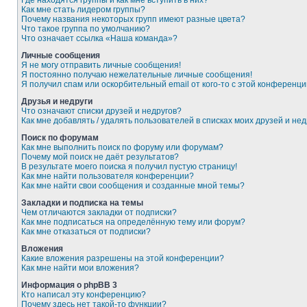
Где находятся группы и как мне вступить в них?
Как мне стать лидером группы?
Почему названия некоторых групп имеют разные цвета?
Что такое группа по умолчанию?
Что означает ссылка «Наша команда»?
Личные сообщения
Я не могу отправить личные сообщения!
Я постоянно получаю нежелательные личные сообщения!
Я получил спам или оскорбительный email от кого-то с этой конференци
Друзья и недруги
Что означают списки друзей и недругов?
Как мне добавлять / удалять пользователей в списках моих друзей и нед
Поиск по форумам
Как мне выполнить поиск по форуму или форумам?
Почему мой поиск не даёт результатов?
В результате моего поиска я получил пустую страницу!
Как мне найти пользователя конференции?
Как мне найти свои сообщения и созданные мной темы?
Закладки и подписка на темы
Чем отличаются закладки от подписки?
Как мне подписаться на определённую тему или форум?
Как мне отказаться от подписки?
Вложения
Какие вложения разрешены на этой конференции?
Как мне найти мои вложения?
Информация о phpBB 3
Кто написал эту конференцию?
Почему здесь нет такой-то функции?