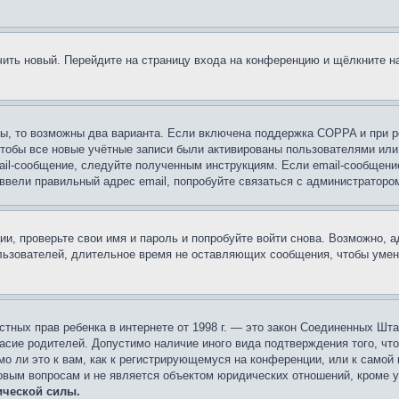
учить новый. Перейдите на страницу входа на конференцию и щёлкните 
ы, то возможны два варианта. Если включена поддержка COPPA и при ре
чтобы все новые учётные записи были активированы пользователями или
ail-сообщение, следуйте полученным инструкциям. Если email-сообщение
 ввели правильный адрес email, попробуйте связаться с администраторо
ии, проверьте свои имя и пароль и попробуйте войти снова. Возможно,
льзователей, длительное время не оставляющих сообщения, чтобы умен
 частных прав ребенка в интернете от 1998 г. — это закон Соединенных 
асие родителей. Допустимо наличие иного вида подтверждения того, чт
о ли это к вам, как к регистрирующемуся на конференции, или к самой
овым вопросам и не является объектом юридических отношений, кроме 
ической силы.