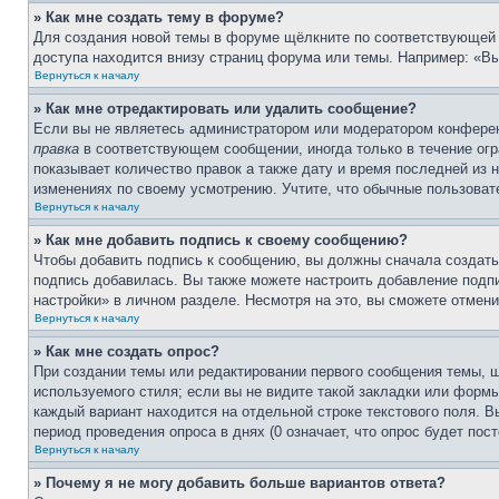
» Как мне создать тему в форуме?
Для создания новой темы в форуме щёлкните по соответствующей 
доступа находится внизу страниц форума или темы. Например: «Вы
Вернуться к началу
» Как мне отредактировать или удалить сообщение?
Если вы не являетесь администратором или модератором конферен
правка
в соответствующем сообщении, иногда только в течение огра
показывает количество правок а также дату и время последней из 
изменениях по своему усмотрению. Учтите, что обычные пользовате
Вернуться к началу
» Как мне добавить подпись к своему сообщению?
Чтобы добавить подпись к сообщению, вы должны сначала создать
подпись добавилась. Вы также можете настроить добавление под
настройки» в личном разделе. Несмотря на это, вы сможете отме
Вернуться к началу
» Как мне создать опрос?
При создании темы или редактировании первого сообщения темы, 
используемого стиля; если вы не видите такой закладки или формы
каждый вариант находится на отдельной строке текстового поля. В
период проведения опроса в днях (0 означает, что опрос будет пос
Вернуться к началу
» Почему я не могу добавить больше вариантов ответа?