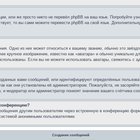
ии, или же просто никто не перевёл phpBB на ваш язык. Попробуйте узн
ествует, то вы сами можете перевести phpBB на свой язык. Дополнител
ия. Одно из них может относиться к вашему званию, обычно это звёздо
лее крупное изображение, известно как «аватара» и обычно уникально д
ь использованы. Если вы не можете использовать аватары, свяжитесь с
зданных вами сообщений, или идентифицируют определённых пользоват
так как они установлены её администратором. Пожалуйста, не засоряйт
, и модератор или администратор понизят значение вашего счётчика со
а конференцию?
сообщения другим пользователям через встроенную в конференцию форм
 системой анонимными пользователями.
Создание сообщений