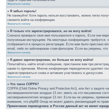
Вернуться к началу
» Я забыл пароль!
Не паникуйте! Хотя пароль нельзя восстановить, можно легко пол
сможете войти на конференцию.
Вернуться к началу
» Я только что зарегистрировался, но не могу войти!
Сначала проверьте свои имя пользователя и пароль. Если они верн
полученным инструкциям. На некоторых конференциях требуется, 
отображается в процессе регистрации. Если вам было прислано em
email, либо он заблокирован спам-фильтром. Если вы уверены, что
Вернуться к началу
» Я давно зарегистрирован, но больше не могу войти!
Попытайтесь найти email-сообщение, присланное вам при регистрац
каким-то причинам. Многие конференции периодически удаляют по
зарегистрироваться снова и активнее участвовать в дискуссиях.
Вернуться к началу
» Что такое COPPA?
COPPA (Child Online Privacy and Protection Act), или Акт о защите
несовершеннолетних младше 13 лет, иметь на это письменное согл
несовершеннолетних младше 13 лет. Если вы не уверены, применим
внимание, что phpBB Group не может давать рекомендаций по прав
Примечание переводчика: в России данный акт не имеет юрид