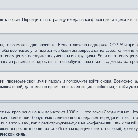
учить новый. Перейдите на страницу входа на конференцию и щёлкните 
ы, то возможны два варианта. Если включена поддержка COPPA и при ре
чтобы все новые учётные записи были активированы пользователями или
ail-сообщение, следуйте полученным инструкциям. Если email-сообщение
 ввели правильный адрес email, попробуйте связаться с администраторо
ии, проверьте свои имя и пароль и попробуйте войти снова. Возможно,
льзователей, длительное время не оставляющих сообщения, чтобы умен
 частных прав ребенка в интернете от 1998 г. — это закон Соединенных 
асие родителей. Допустимо наличие иного вида подтверждения того, чт
о ли это к вам, как к регистрирующемуся на конференции, или к самой
овым вопросам и не является объектом юридических отношений, кроме 
ической силы.