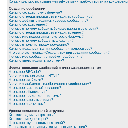
Когда я щёлкаю по ссылке «email» от меня требуют войти на конферен
Создание сообщений
Как мне создать тему в форуме?
Как мне отредактировать или удалить сообщение?
Как мне добавить подпись к своему сообщению?
Как мне создать опрос?
Почему я не могу добавить больше вариантов ответа?
Как мне отредактировать или удалить опрос?
Почему мне недоступны некоторые форумы?
Почему я не могу добавлять вложения?
Почему я получил предупреждение?
Как мне пожаловаться на сообщения модератору?
Что означает кнопка «Сохранить» при создании сообщения?
Почему моё сообщение требует одобрения?
Как мне вновь поднять мою тему?
Форматирование сообщений и типы создаваемых тем
Что такое BBCode?
Могу ли я использовать HTML?
Что такое смайлики?
Могу ли я добавлять изображения к сообщениям?
Что такое важные объявления?
Что такое объявления?
Что такое прилепленные темы?
Что такое закрытые темы?
Что такое значки тем?
Уровни пользователей и группы
Кто такие администраторы?
Кто такие модераторы?
Что такое группы пользователей?
Где находятся группы и как мне вступить в них?