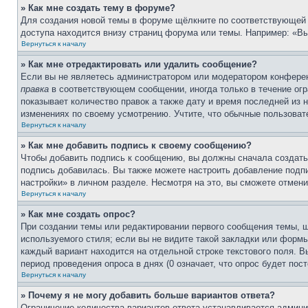
» Как мне создать тему в форуме?
Для создания новой темы в форуме щёлкните по соответствующей 
доступа находится внизу страниц форума или темы. Например: «Вы
Вернуться к началу
» Как мне отредактировать или удалить сообщение?
Если вы не являетесь администратором или модератором конферен
правка
в соответствующем сообщении, иногда только в течение огра
показывает количество правок а также дату и время последней из 
изменениях по своему усмотрению. Учтите, что обычные пользовате
Вернуться к началу
» Как мне добавить подпись к своему сообщению?
Чтобы добавить подпись к сообщению, вы должны сначала создать
подпись добавилась. Вы также можете настроить добавление под
настройки» в личном разделе. Несмотря на это, вы сможете отме
Вернуться к началу
» Как мне создать опрос?
При создании темы или редактировании первого сообщения темы, 
используемого стиля; если вы не видите такой закладки или формы
каждый вариант находится на отдельной строке текстового поля. В
период проведения опроса в днях (0 означает, что опрос будет пос
Вернуться к началу
» Почему я не могу добавить больше вариантов ответа?
Ограничение количества вариантов ответа устанавливается админ