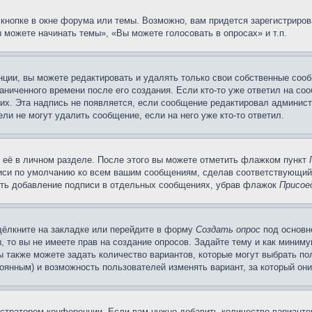
кнопке в окне форума или темы. Возможно, вам придется зарегистриров
 можете начинать темы», «Вы можете голосовать в опросах» и т.п.
ции, вы можете редактировать и удалять только свои собственные сооб
ниченного времени после его создания. Если кто-то уже ответил на со
них. Эта надпись не появляется, если сообщение редактировал админист
ли не могут удалить сообщение, если на него уже кто-то ответил.
 её в личном разделе. После этого вы можете отметить флажком пункт
писи по умолчанию ко всем вашим сообщениям, сделав соответствующий
нить добавление подписи в отдельных сообщениях, убрав флажок
Присое
щёлкните на закладке или перейдите в форму
Создать опрос
под основн
, то вы не имеете прав на создание опросов. Задайте тему и как миним
ы также можете задать количество вариантов, которые могут выбрать п
тоянным) и возможность пользователей изменять вариант, за который он
истратором конференции. Если вам нужно добавить количество вариант