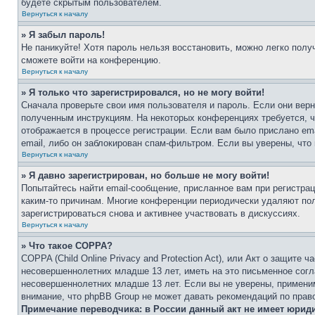
будете скрытым пользователем.
Вернуться к началу
» Я забыл пароль!
Не паникуйте! Хотя пароль нельзя восстановить, можно легко пол
сможете войти на конференцию.
Вернуться к началу
» Я только что зарегистрировался, но не могу войти!
Сначала проверьте свои имя пользователя и пароль. Если они верн
полученным инструкциям. На некоторых конференциях требуется, 
отображается в процессе регистрации. Если вам было прислано em
email, либо он заблокирован спам-фильтром. Если вы уверены, что
Вернуться к началу
» Я давно зарегистрирован, но больше не могу войти!
Попытайтесь найти email-сообщение, присланное вам при регистрац
каким-то причинам. Многие конференции периодически удаляют по
зарегистрироваться снова и активнее участвовать в дискуссиях.
Вернуться к началу
» Что такое COPPA?
COPPA (Child Online Privacy and Protection Act), или Акт о защите
несовершеннолетних младше 13 лет, иметь на это письменное согл
несовершеннолетних младше 13 лет. Если вы не уверены, применим
внимание, что phpBB Group не может давать рекомендаций по прав
Примечание переводчика: в России данный акт не имеет юрид