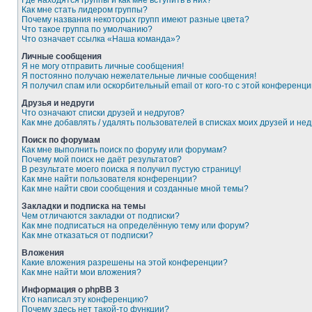
Где находятся группы и как мне вступить в них?
Как мне стать лидером группы?
Почему названия некоторых групп имеют разные цвета?
Что такое группа по умолчанию?
Что означает ссылка «Наша команда»?
Личные сообщения
Я не могу отправить личные сообщения!
Я постоянно получаю нежелательные личные сообщения!
Я получил спам или оскорбительный email от кого-то с этой конференци
Друзья и недруги
Что означают списки друзей и недругов?
Как мне добавлять / удалять пользователей в списках моих друзей и нед
Поиск по форумам
Как мне выполнить поиск по форуму или форумам?
Почему мой поиск не даёт результатов?
В результате моего поиска я получил пустую страницу!
Как мне найти пользователя конференции?
Как мне найти свои сообщения и созданные мной темы?
Закладки и подписка на темы
Чем отличаются закладки от подписки?
Как мне подписаться на определённую тему или форум?
Как мне отказаться от подписки?
Вложения
Какие вложения разрешены на этой конференции?
Как мне найти мои вложения?
Информация о phpBB 3
Кто написал эту конференцию?
Почему здесь нет такой-то функции?