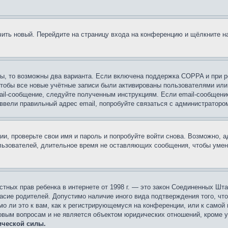
учить новый. Перейдите на страницу входа на конференцию и щёлкните 
ы, то возможны два варианта. Если включена поддержка COPPA и при ре
чтобы все новые учётные записи были активированы пользователями или
ail-сообщение, следуйте полученным инструкциям. Если email-сообщение
 ввели правильный адрес email, попробуйте связаться с администраторо
ии, проверьте свои имя и пароль и попробуйте войти снова. Возможно,
льзователей, длительное время не оставляющих сообщения, чтобы умен
 частных прав ребенка в интернете от 1998 г. — это закон Соединенных 
асие родителей. Допустимо наличие иного вида подтверждения того, чт
о ли это к вам, как к регистрирующемуся на конференции, или к самой
овым вопросам и не является объектом юридических отношений, кроме 
ической силы.