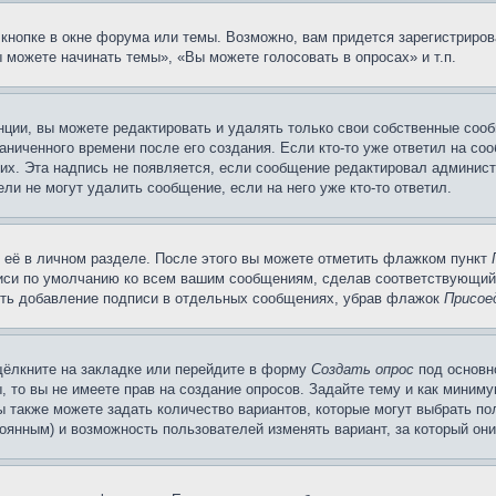
кнопке в окне форума или темы. Возможно, вам придется зарегистриров
 можете начинать темы», «Вы можете голосовать в опросах» и т.п.
ции, вы можете редактировать и удалять только свои собственные сооб
ниченного времени после его создания. Если кто-то уже ответил на со
них. Эта надпись не появляется, если сообщение редактировал админист
ли не могут удалить сообщение, если на него уже кто-то ответил.
 её в личном разделе. После этого вы можете отметить флажком пункт
писи по умолчанию ко всем вашим сообщениям, сделав соответствующий
нить добавление подписи в отдельных сообщениях, убрав флажок
Присое
щёлкните на закладке или перейдите в форму
Создать опрос
под основн
, то вы не имеете прав на создание опросов. Задайте тему и как миним
ы также можете задать количество вариантов, которые могут выбрать п
тоянным) и возможность пользователей изменять вариант, за который он