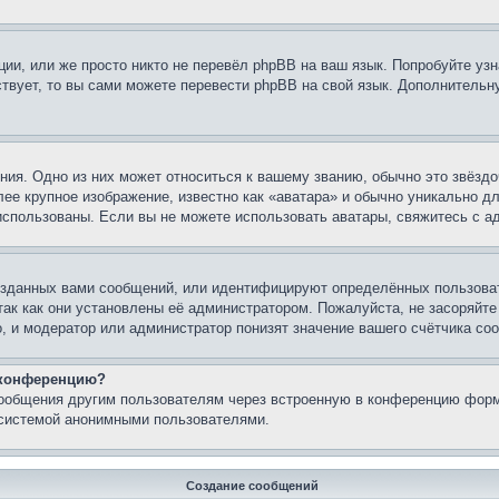
ии, или же просто никто не перевёл phpBB на ваш язык. Попробуйте узн
ествует, то вы сами можете перевести phpBB на свой язык. Дополнител
ия. Одно из них может относиться к вашему званию, обычно это звёздо
лее крупное изображение, известно как «аватара» и обычно уникально д
ь использованы. Если вы не можете использовать аватары, свяжитесь с
зданных вами сообщений, или идентифицируют определённых пользоват
так как они установлены её администратором. Пожалуйста, не засоряйт
, и модератор или администратор понизят значение вашего счётчика со
а конференцию?
сообщения другим пользователям через встроенную в конференцию форм
 системой анонимными пользователями.
Создание сообщений