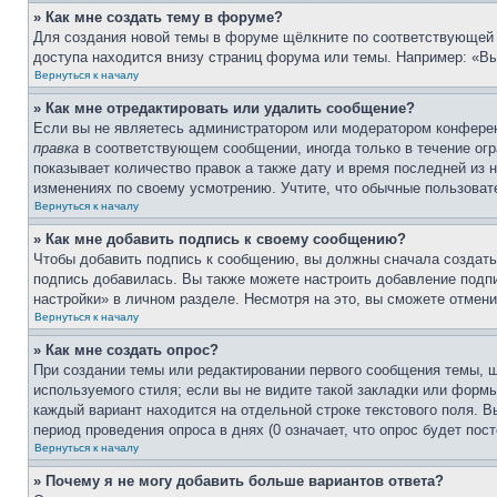
» Как мне создать тему в форуме?
Для создания новой темы в форуме щёлкните по соответствующей 
доступа находится внизу страниц форума или темы. Например: «Вы
Вернуться к началу
» Как мне отредактировать или удалить сообщение?
Если вы не являетесь администратором или модератором конферен
правка
в соответствующем сообщении, иногда только в течение огра
показывает количество правок а также дату и время последней из 
изменениях по своему усмотрению. Учтите, что обычные пользовате
Вернуться к началу
» Как мне добавить подпись к своему сообщению?
Чтобы добавить подпись к сообщению, вы должны сначала создать
подпись добавилась. Вы также можете настроить добавление под
настройки» в личном разделе. Несмотря на это, вы сможете отме
Вернуться к началу
» Как мне создать опрос?
При создании темы или редактировании первого сообщения темы, 
используемого стиля; если вы не видите такой закладки или формы
каждый вариант находится на отдельной строке текстового поля. В
период проведения опроса в днях (0 означает, что опрос будет пос
Вернуться к началу
» Почему я не могу добавить больше вариантов ответа?