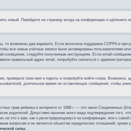
учить новый. Перейдите на страницу входа на конференцию и щёлкните 
ы, то возможны два варианта. Если включена поддержка COPPA и при ре
чтобы все новые учётные записи были активированы пользователями или
ail-сообщение, следуйте полученным инструкциям. Если email-сообщение
 ввели правильный адрес email, попробуйте связаться с администраторо
ии, проверьте свои имя и пароль и попробуйте войти снова. Возможно,
льзователей, длительное время не оставляющих сообщения, чтобы умен
 частных прав ребенка в интернете от 1998 г. — это закон Соединенных 
асие родителей. Допустимо наличие иного вида подтверждения того, чт
о ли это к вам, как к регистрирующемуся на конференции, или к самой
овым вопросам и не является объектом юридических отношений, кроме 
ической силы.