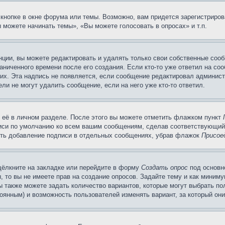
кнопке в окне форума или темы. Возможно, вам придется зарегистриров
 можете начинать темы», «Вы можете голосовать в опросах» и т.п.
ции, вы можете редактировать и удалять только свои собственные сооб
ниченного времени после его создания. Если кто-то уже ответил на со
них. Эта надпись не появляется, если сообщение редактировал админист
ли не могут удалить сообщение, если на него уже кто-то ответил.
 её в личном разделе. После этого вы можете отметить флажком пункт
писи по умолчанию ко всем вашим сообщениям, сделав соответствующий
нить добавление подписи в отдельных сообщениях, убрав флажок
Присое
щёлкните на закладке или перейдите в форму
Создать опрос
под основн
, то вы не имеете прав на создание опросов. Задайте тему и как миним
ы также можете задать количество вариантов, которые могут выбрать п
тоянным) и возможность пользователей изменять вариант, за который он