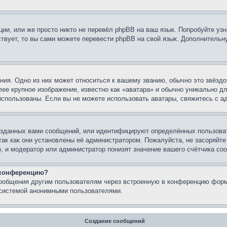
ии, или же просто никто не перевёл phpBB на ваш язык. Попробуйте узн
ествует, то вы сами можете перевести phpBB на свой язык. Дополнител
ия. Одно из них может относиться к вашему званию, обычно это звёздо
лее крупное изображение, известно как «аватара» и обычно уникально д
ь использованы. Если вы не можете использовать аватары, свяжитесь с
зданных вами сообщений, или идентифицируют определённых пользоват
так как они установлены её администратором. Пожалуйста, не засоряйт
, и модератор или администратор понизят значение вашего счётчика со
а конференцию?
сообщения другим пользователям через встроенную в конференцию форм
 системой анонимными пользователями.
Создание сообщений