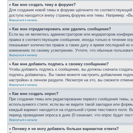
» Как мне создать тему в форуме?
Для создания новой темы в форуме щёлкните по соответствующей 
доступа находится внизу страниц форума или темы. Например: «Вы
Вернуться к началу
» Как мне отредактировать или удалить сообщение?
Если вы не являетесь администратором или модератором конферен
правка
в соответствующем сообщении, иногда только в течение огра
показывает количество правок а также дату и время последней из 
изменениях по своему усмотрению. Учтите, что обычные пользовате
Вернуться к началу
» Как мне добавить подпись к своему сообщению?
Чтобы добавить подпись к сообщению, вы должны сначала создать
подпись добавилась. Вы также можете настроить добавление под
настройки» в личном разделе. Несмотря на это, вы сможете отме
Вернуться к началу
» Как мне создать опрос?
При создании темы или редактировании первого сообщения темы, 
используемого стиля; если вы не видите такой закладки или формы
каждый вариант находится на отдельной строке текстового поля. В
период проведения опроса в днях (0 означает, что опрос будет пос
Вернуться к началу
» Почему я не могу добавить больше вариантов ответа?