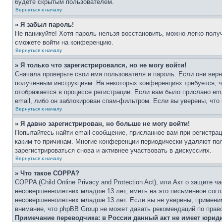
будете скрытым пользователем.
Вернуться к началу
» Я забыл пароль!
Не паникуйте! Хотя пароль нельзя восстановить, можно легко пол
сможете войти на конференцию.
Вернуться к началу
» Я только что зарегистрировался, но не могу войти!
Сначала проверьте свои имя пользователя и пароль. Если они верн
полученным инструкциям. На некоторых конференциях требуется, 
отображается в процессе регистрации. Если вам было прислано em
email, либо он заблокирован спам-фильтром. Если вы уверены, что
Вернуться к началу
» Я давно зарегистрирован, но больше не могу войти!
Попытайтесь найти email-сообщение, присланное вам при регистрац
каким-то причинам. Многие конференции периодически удаляют по
зарегистрироваться снова и активнее участвовать в дискуссиях.
Вернуться к началу
» Что такое COPPA?
COPPA (Child Online Privacy and Protection Act), или Акт о защите
несовершеннолетних младше 13 лет, иметь на это письменное согл
несовершеннолетних младше 13 лет. Если вы не уверены, применим
внимание, что phpBB Group не может давать рекомендаций по прав
Примечание переводчика: в России данный акт не имеет юрид