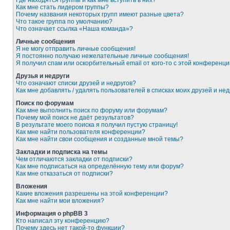
Где находятся группы и как мне вступить в них?
Как мне стать лидером группы?
Почему названия некоторых групп имеют разные цвета?
Что такое группа по умолчанию?
Что означает ссылка «Наша команда»?
Личные сообщения
Я не могу отправить личные сообщения!
Я постоянно получаю нежелательные личные сообщения!
Я получил спам или оскорбительный email от кого-то с этой конференци
Друзья и недруги
Что означают списки друзей и недругов?
Как мне добавлять / удалять пользователей в списках моих друзей и нед
Поиск по форумам
Как мне выполнить поиск по форуму или форумам?
Почему мой поиск не даёт результатов?
В результате моего поиска я получил пустую страницу!
Как мне найти пользователя конференции?
Как мне найти свои сообщения и созданные мной темы?
Закладки и подписка на темы
Чем отличаются закладки от подписки?
Как мне подписаться на определённую тему или форум?
Как мне отказаться от подписки?
Вложения
Какие вложения разрешены на этой конференции?
Как мне найти мои вложения?
Информация о phpBB 3
Кто написал эту конференцию?
Почему здесь нет такой-то функции?