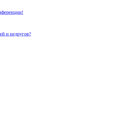
онференции!
зей и недругов?