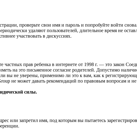
страции, проверьте свои имя и пароль и попробуйте войти снов
ериодически удаляют пользователей, длительное время не оста
ктивнее участвовать в дискуссиях.
ащите частных прав ребенка в интернете от 1998 г. — это закон С
меть на это письменное согласие родителей. Допустимо наличи
и вы не уверены, применимо ли это к вам, как к регистрирующ
Group не может давать рекомендаций по правовым вопросам и н
ридической силы.
рес или запретил имя, под которым вы пытаетесь зарегистриро
ференции.