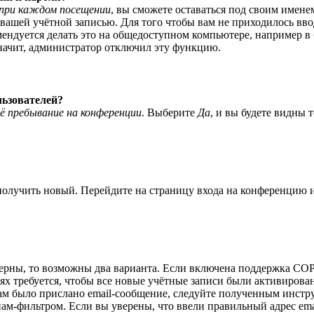
при каждом посещении
, вы сможете оставаться под своим имене
я вашей учётной записью. Для того чтобы вам не приходилось вв
ндуется делать это на общедоступном компьютере, например в б
значит, администратор отключил эту функцию.
льзователей?
ё пребывание на конференции
. Выберите
Да
, и вы будете видны 
 получить новый. Перейдите на страницу входа на конференцию
верны, то возможны два варианта. Если включена поддержка COPP
 требуется, чтобы все новые учётные записи были активирован
ам было прислано email-сообщение, следуйте полученным инстру
пам-фильтром. Если вы уверены, что ввели правильный адрес ema